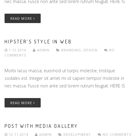
nec massa. Fusce non ante sed lorem rutrum feugiat. HERE IS
READ MORE
HIPSTER’S STYLE IN WEB
1.12.2014
ADMIN
BRANDING
,
DESIGN
NO
COMMENTS
Morbi lacus massa, euismod ut turpis molestie, tristique
sodales est. Integer sit amet mi id sapien tempor molestie in
nec massa. Fusce non ante sed lorem rutrum feugiat. HERE IS
READ MORE
POST WITH MEDIA GALLERY
12.11.2014
ADMIN
DEVELOPMENT
NO COMMENTS