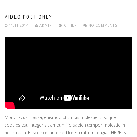
VIDEO POST ONLY
11.11.2014
ADMIN
OTHER
NO COMMENTS
Morbi lacus massa, euismod ut turpis molestie, tristique
sodales est. Integer sit amet mi id sapien tempor molestie in
nec massa. Fusce non ante sed lorem rutrum feugiat. HERE IS