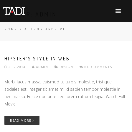
AUTHOR:
ADMIN
HOME
/
AUTHOR ARCHIVE
HIPSTER’S STYLE IN WEB
2.12.2014
ADMIN
DESIGN
NO COMMENTS
Morbi lacus massa, euismod ut turpis molestie, tristique
sodales est. Integer sit amet mi id sapien tempor molestie in
nec massa. Fusce non ante sed lorem rutrum feugiat.Watch Full
Movie
READ MORE